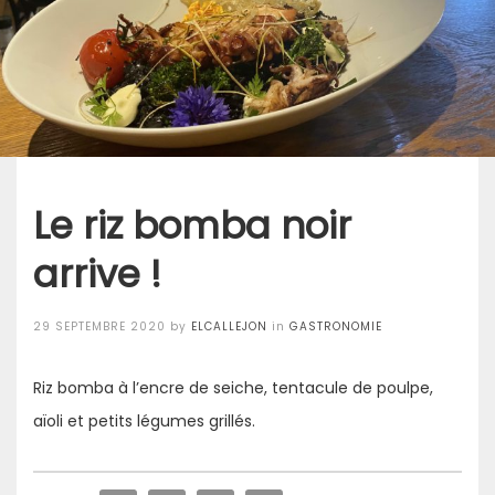
Le riz bomba noir
arrive !
Posted
29 SEPTEMBRE 2020
by
ELCALLEJON
in
GASTRONOMIE
on
Riz bomba à l’encre de seiche, tentacule de poulpe,
aïoli et petits légumes grillés.