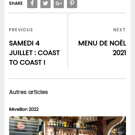
SHARE
Navigation
de
PREVIOUS
NEX
PREVIOUS
NEXT
l’article
POST
POS
SAMEDI 4
MENU DE NOËL
JUILLET : COAST
2021
TO COAST !
Autres articles
Réveillon 2022