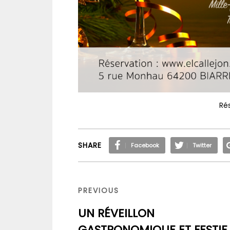
Rés
SHARE
Facebook
Twitter
Navigation
de
PREVIOUS
PREVIOUS
l’article
POST
UN RÉVEILLON
GASTRONOMIQUE ET FESTIF