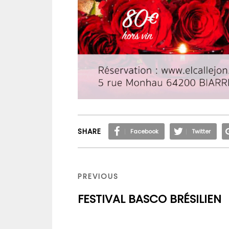
SHARE
Facebook
Twitter
Navigation
de
PREVIOUS
PREVIOUS
l’article
POST
FESTIVAL BASCO BRÉSILIEN